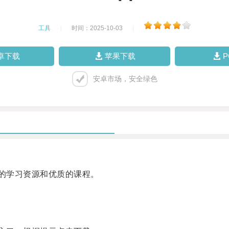
工具
|
时间：2025-10-03
|
卓下载
苹果下载
安卓市场，安全绿色
的学习资源和优质的课程。