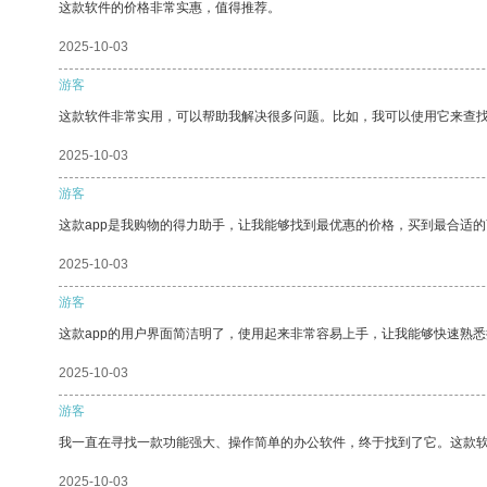
这款软件的价格非常实惠，值得推荐。
2025-10-03
游客
这款软件非常实用，可以帮助我解决很多问题。比如，我可以使用它来查
2025-10-03
游客
这款app是我购物的得力助手，让我能够找到最优惠的价格，买到最合适
2025-10-03
游客
这款app的用户界面简洁明了，使用起来非常容易上手，让我能够快速熟悉
2025-10-03
游客
我一直在寻找一款功能强大、操作简单的办公软件，终于找到了它。这款
2025-10-03