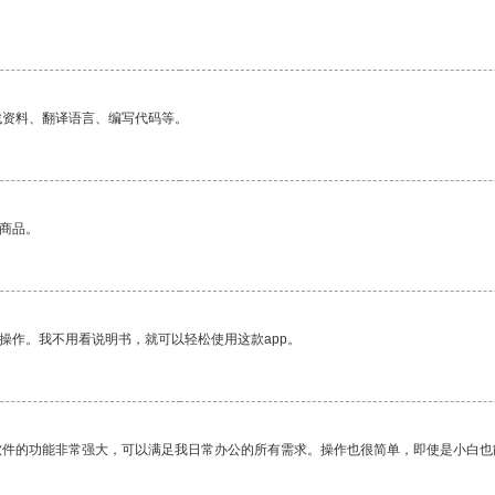
找资料、翻译语言、编写代码等。
的商品。
操作。我不用看说明书，就可以轻松使用这款app。
软件的功能非常强大，可以满足我日常办公的所有需求。操作也很简单，即使是小白也