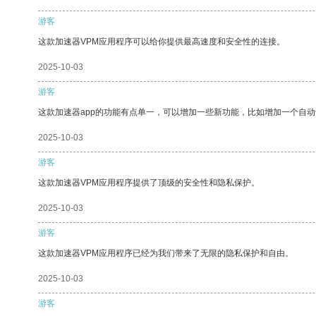
游客
这款加速器VPM应用程序可以给你提供最高速度和安全性的连接。
2025-10-03
游客
这款加速器app的功能有点单一，可以增加一些新功能，比如增加一个自
2025-10-03
游客
这款加速器VPM应用程序提供了顶级的安全性和隐私保护。
2025-10-03
游客
这款加速器VPM应用程序已经为我们带来了无限的隐私保护和自由。
2025-10-03
游客