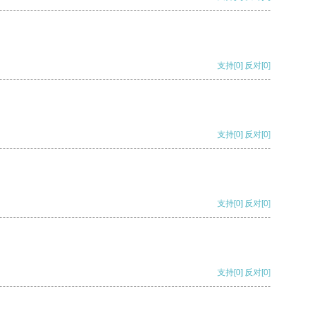
支持
[0]
反对
[0]
支持
[0]
反对
[0]
支持
[0]
反对
[0]
支持
[0]
反对
[0]