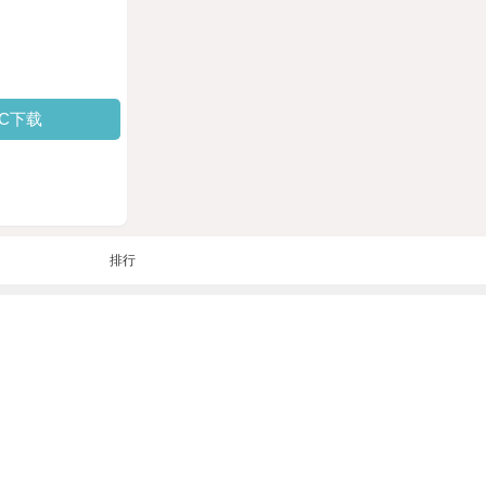
PC下载
排行