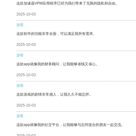
这款加速器VPM应用程序已经为我们带来了无限的隐私和自由。
2025-10-03
游客
这款软件的功能非常全面，可以满足我所有需求。
2025-10-03
游客
这款app就像我的财务顾问，让我能够省钱又省心。
2025-10-03
游客
这款游戏的剧情非常感人，让我久久不能忘怀。
2025-10-03
游客
这款app就像我的社交平台，让我能够与志同道合的朋友一起交流。
2025-10-03